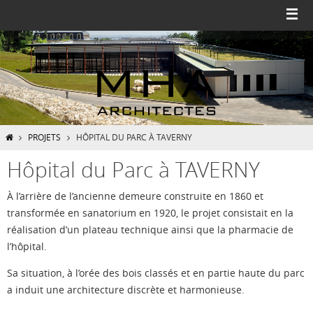
Passer
vers
le
contenu
HOME
PROJETS
HÔPITAL DU PARC À TAVERNY
Hôpital du Parc à TAVERNY
À l’arrière de l’ancienne demeure construite en 1860
et
transformée en sanatorium en 1920, le projet consistait en la
réalisation d’un plateau technique ainsi que la pharmacie de
l’hôpital.
S
a situation, à l’orée des bois classés et en partie haute du parc
a induit
une architecture discrète et harmonieuse.